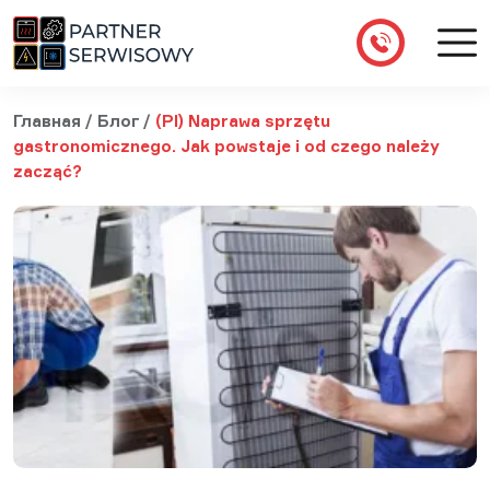
Главная
/
Блог
/
(Pl) Naprawa sprzętu
gastronomicznego. Jak powstaje i od czego należy
zacząć?