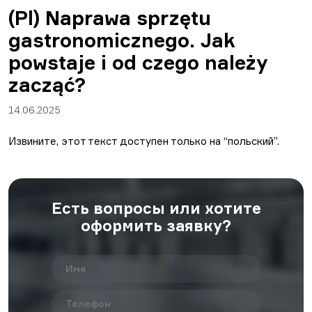
(Pl) Naprawa sprzętu
gastronomicznego. Jak
powstaje i od czego należy
zacząć?
14.06.2025
Извините, этот текст доступен только на “
польский
”.
Есть вопросы или хотите
оформить заявку?