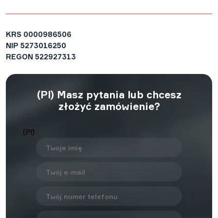
KRS
0000986506
NIP
5273016250
REGON
522927313
(Pl) Masz pytania lub chcesz
złożyć zamówienie?
(Pl)