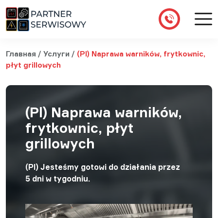
Главная
/
Услуги
/
(Pl) Naprawa warników, frytkownic,
płyt grillowych
(Pl) Naprawa warników,
frytkownic, płyt
grillowych
(Pl) Jesteśmy gotowi do działania przez
5 dni w tygodniu.