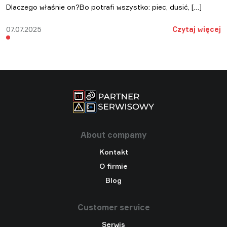
Dlaczego właśnie on?Bo potrafi wszystko: piec, dusić, […]
07.07.2025
Czytaj więcej
About compamy
Kontakt
O firmie
Blog
Customer service
Serwis