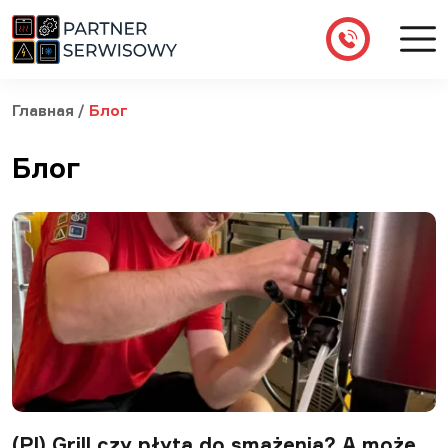
Главная
/
Блог
Блог
(Pl) Grill czy płyta do smażenia? A może