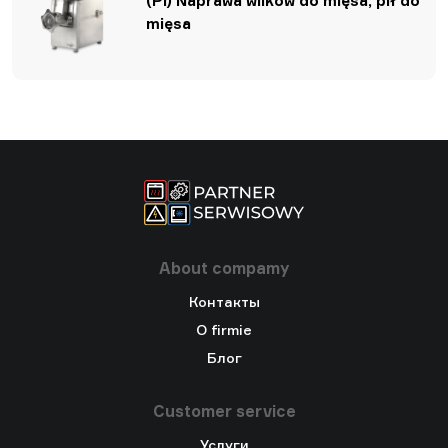
(Pl) Naprawa wilków do mięsa, pił do
mięsa
About compamy
Контакты
O firmie
Блог
Customer service
Услуги