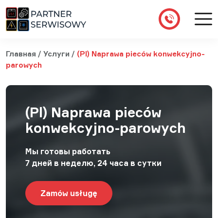
Главная
/
Услуги
/
(Pl) Naprawa pieców konwekcyjno-
parowych
(Pl) Naprawa pieców
konwekcyjno-parowych
Мы готовы работать
7 дней в неделю, 24 часа в сутки
Zamów usługę