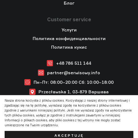
Блог
Customer service
Услуги
Политика конфиденциальности
Политика кукис
+48 786 511 144
partner@serwisowy.info
Пн–Пт: 08:00–20:00
Cб: 10:00–18:00
Przecławska 1, 03-879 Варшава
Nasza strona korzysta z plików cookies. Korzystając z naszej strony internetowej i
zgadzając się na tę politykę, wyrażasz zgodę na korzystanie z plików cookies
zgodnie z warunkami niniejszej polityki. Jeśli nie wyrażasz zgody na wykorzystanie
tych plików cookies, wyłącz je zgodnie z instrukcjami zawartymi w niniejszej
Informacji o plikach cookies, aby pliki cookies z tej witryny nie mogły zostać
umieszczone na Twoim urządzeniu.
2026 © Partner serwisowy
(Pl) Zamów serwis
Realizacja
MX-Studio
AKCEPTUJĘ