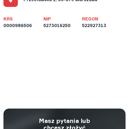
KRS
NIP
REGON
0000986506
5273016250
522927313
Masz pytania lub
chcesz złożyć