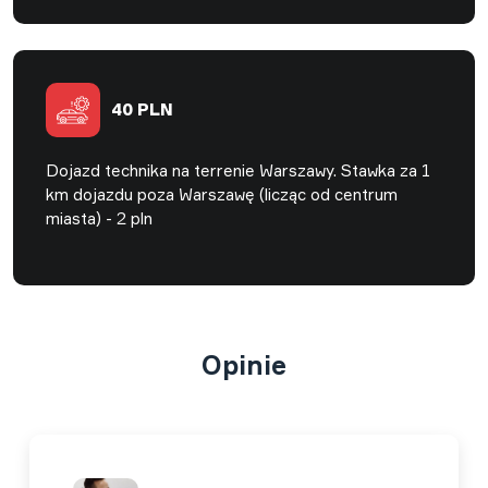
40 PLN
Dojazd technika na terrenie Warszawy. Stawka za 1
km dojazdu poza Warszawę (licząc od centrum
miasta) - 2 pln
Opinie