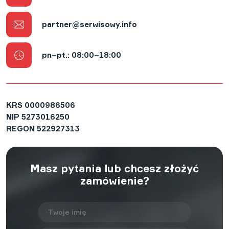
partner@serwisowy.info
pn–pt.: 08:00–18:00
KRS
0000986506
NIP
5273016250
REGON
522927313
Masz pytania lub chcesz złożyć
zamówienie?